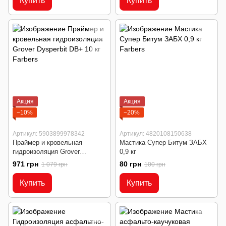
Купить
Купить
Акция
Акция
−10%
−20%
Артикул: 5903899978342
Артикул: 4820108150638
Праймер и кровельная
Мастика Супер Битум ЗАБХ
гидроизоляция Grover
0,9 кг
Dysperbit DB+ ​​10 кг
971 грн
80 грн
1 079 грн
100 грн
Купить
Купить