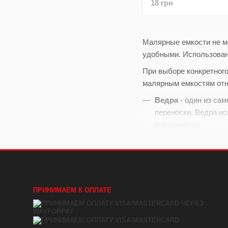
18 грн
Малярные емкости не м
удобными. Использован
При выборе конкретного
малярным емкостям отн
Ведра
- один из са
переноски. Ведра ис
поверхности.
Кюветки
- небольши
лака. Они обычно и
Кастры
- небольшие
труднодоступные об
ПРИНИМАЕМ К ОПЛАТЕ
труднодоступных ме
Ванны
- емкости, к
малярные материалы