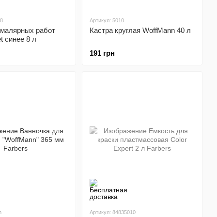
08
Артикул: 5010
 малярных работ
Кастра круглая WoffMann 40 л
t синее 8 л
191 грн
m
Артикул: 84835010