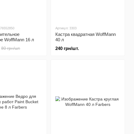
176552850
Артикул: 3303
оительное
Кастра квадратная WoffMann
е WoffMann 16 л
40 л
240 грн/шт.
80 грн/шт.