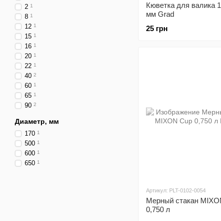
Кюветка для валика 
2
1
мм Grad
8
1
12
1
25 грн
15
1
16
1
20
1
22
1
40
2
60
1
65
1
90
2
Диаметр, мм
170
1
500
1
600
1
650
1
Артикул: PLT-0102-0054
Мерный стакан MIXO
0,750 л