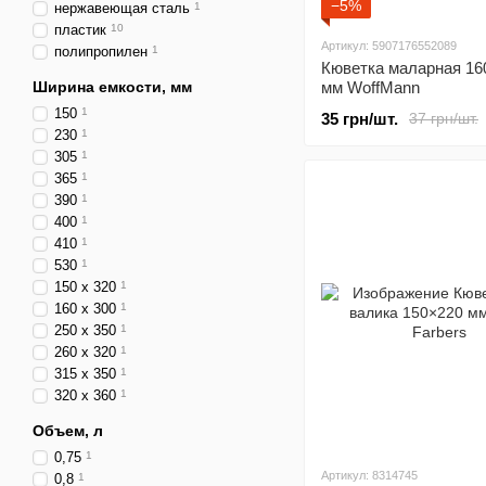
−5%
нержавеющая сталь
1
пластик
10
Артикул: 5907176552089
полипропилен
1
Кюветка маларная 160
Ширина емкости, мм
мм WoffMann
150
1
35 грн/шт.
37 грн/шт.
230
1
305
1
365
1
390
1
400
1
410
1
530
1
150 х 320
1
160 х 300
1
250 х 350
1
260 х 320
1
315 х 350
1
320 х 360
1
Объем, л
0,75
1
Артикул: 8314745
0,8
1