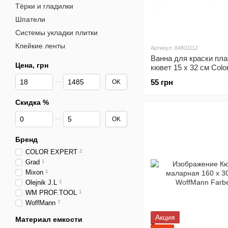
Тёрки и гладилки
Шпатели
Системы укладки плитки
Клейкие ленты
Артикул: 84801112
Ванна для краски пл
Цена, грн
кювет 15 х 32 см Colo
От Цена, грн
До Цена, грн
55 грн
OK
Скидка %
От Скидка %
До Скидка %
OK
Бренд
COLOR EXPERT
2
Grad
1
Mixon
1
Olejnik J.L
1
WM PROF.TOOL
1
WoffMann
7
Акция
Материал емкости