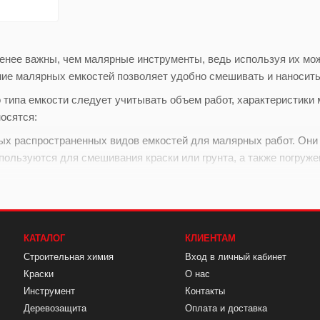
енее важны, чем малярные инструменты, ведь используя их м
ие малярных емкостей позволяет удобно смешивать и наносить
 типа емкости следует учитывать объем работ, характеристики 
осятся:
мых распространенных видов емкостей для малярных работ. Он
пользуются для смешивания краски или грунта, а также погружен
е пластиковые контейнеры с глубоким дном, которые предназн
меют встроенную текстурную поверхность для равномерного рас
 металлические или пластиковые емкости с ручкой, которые ис
КАТАЛОГ
КЛИЕНТАМ
ласти. Они позволяют точно контролировать нанесение материа
Строительная химия
Вход в личный кабинет
стах.
Краски
О нас
Инструмент
Контакты
оторые делают малярные работы более эффективными и удобны
Деревозащита
Оплата и доставка
 на поверхности. Они обычно имеют глубокое дно и широкую по