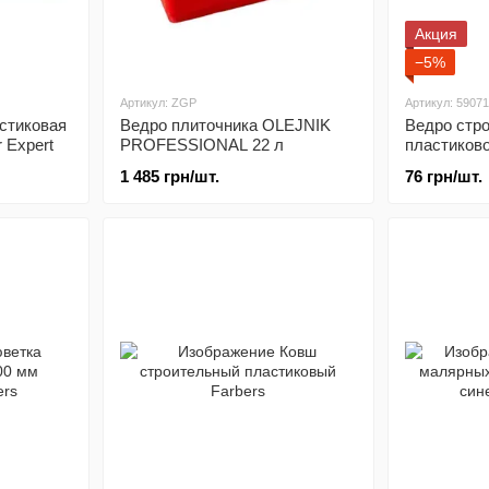
Акция
−5%
Артикул: ZGP
Артикул: 5907
астиковая
Ведро плиточника OLEJNIK
Ведро стр
r Expert
PROFESSIONAL 22 л
пластиково
1 485 грн/шт.
76 грн/шт.