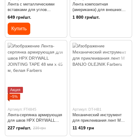
Лента с металлическими
Лента композитная
вставками для углов
(американка) для внешних
гипсокартона Metal Corner
углов Uno-BEAD Strait-Flex 57
649 грн/шт.
1 800 грн/шт.
Strips HPX 50 мм х 30 м
мм x 30 м, 65 мкм синяя
Купить
Акция
−5%
Артикул: FT4845
Артикул: DT-HB1
Лента-серпянка армирующая
Механический инструмент
для швов HPX DRYWALL
для приклеивания лент M
JOINTING TAPE 48 мм х 45 м,
BANJO OLEJNIK
227 грн/шт.
11 419 грн
239 грн
белая