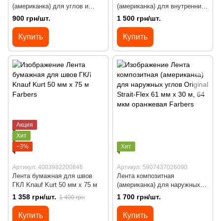
(американка) для углов и
(американка) для внутренних
швов Strait-Flex Tuff-Tape 57
углов Medium Strait-Flex 57
900 грн/шт.
1 500 грн/шт.
мм x 30 м, 41 мкм красная
мм x 30 м, 54 мкм зеленая
Купить
Купить
Акция
Хит
−3%
Хит
Артикул: 4003982200846
Артикул: 5907437026090
Лента бумажная для швов
Лента композитная
ГКЛ Knauf Kurt 50 мм х 75 м
(американка) для наружных
углов Original Strait-Flex 61 мм
1 358 грн/шт.
1 700 грн/шт.
1 400 грн
x 30 м, 64 мкм оранжевая
Купить
Купить