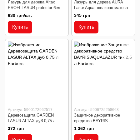
Лазурь для дерева Altax
Лазурь для дерева AURA
PROFI-LASUR protector белый
Lasur Aqua, шелково-матовая
750 мл
прозрачная 0,75л
630 грн/шт.
345 грн
Купить
Купить
Артикул: 5900172962517
Артикул: 5906725258663
Деревозащита GARDEN
Защитное декоративное
LASUR ALTAX дуб 0,75 л
средство BAYRIS
AQUALAZUR тик 2,5 л
372 грн
1 362 грн