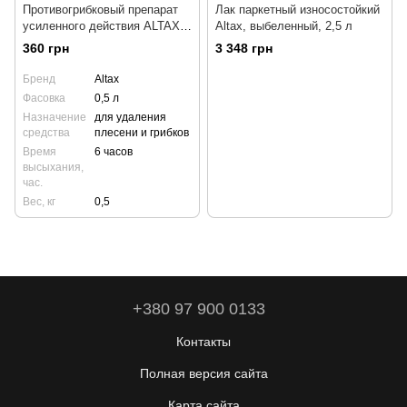
Противогрибковый препарат
Лак паркетный износостойкий
усиленного действия ALTAX
Altax, выбеленный, 2,5 л
BORAMON 0,5 л
360 грн
3 348 грн
Бренд
Altax
Фасовка
0,5 л
Назначение
для удаления
средства
плесени и грибков
Время
6 часов
высыхания,
час.
Вес, кг
0,5
+380 97 900 0133
Контакты
Полная версия сайта
Карта сайта