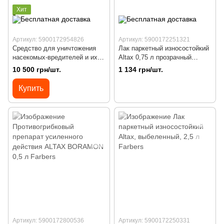
Хит
Артикул: 5900172954826
Артикул: 5900172251321
Средство для уничтожения
Лак паркетный износостойкий
насекомых-вредителей и их
Altax 0,75 л прозрачный
личинок ALTAX, бесцветное,
полуматовий
10 500 грн/шт.
1 134 грн/шт.
15 л
Купить
Артикул: 5900172800536
Артикул: 5900172250331