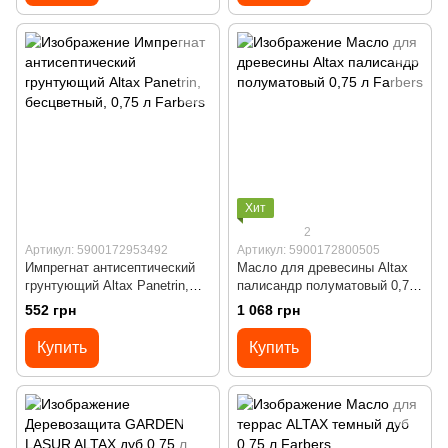
Хит
2
Артикул: 5900172953492
Артикул: 5900172800505
Импрегнат антисептический
Масло для древесины Altax
грунтующий Altax Panetrin,
палисандр полуматовый 0,75
бесцветный, 0,75 л
л
552 грн
1 068 грн
Купить
Купить