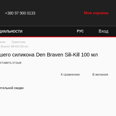
Моя корзина
+380 97 900 0133
Вход
РУС
ЦИАЛЬНОСТИ
имия
Герметики
aven Sili-Kill 100 мл
го силикона Den Braven Sili-Kill 100 мл
ставить отзыв
К сравнению
В желания
тельной скидки