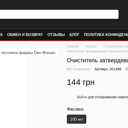
КА
ОБМЕН И ВОЗВРАТ
ОТЗЫВЫ
БЛОГ
ПОЛИТИКА КОНФИДЕН
Главная
Каталог
Строительная х
Очиститель затвердевшего силикона Den Br
Очиститель затвердевше
Нет в наличии
Артикул: 201488
О
144 грн
Войти
для отображения накопи
%
Фасовка
100 мл