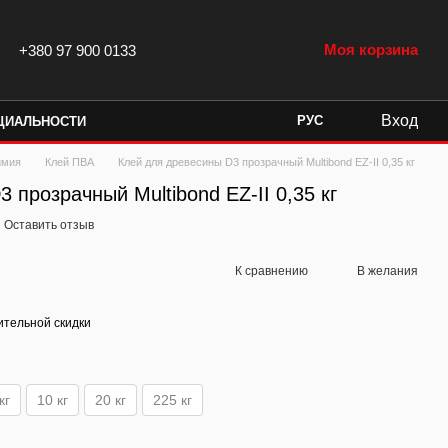
Моя корзина
+380 97 900 0133
Вход
РУС
ЦИАЛЬНОСТИ
имия
Клей ПВА
Клей для древесины D3 прозрачный Multibond EZ-II 0,35 кг
 прозрачный Multibond EZ-II 0,35 кг
Оставить отзыв
К сравнению
В желания
тельной скидки
кг
10 кг
20 кг
225 кг