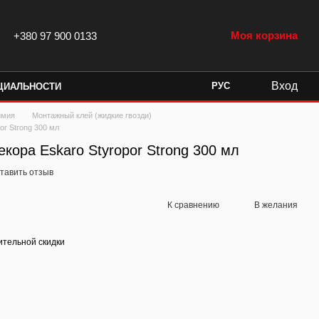
Моя корзина
+380 97 900 0133
Вход
РУС
ЦИАЛЬНОСТИ
имия
Монтажный клей (жидкие гвозди)
or Strong 300 мл
кора Eskaro Styropor Strong 300 мл
тавить отзыв
К сравнению
В желания
тельной скидки