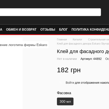
КА
ОБМЕН И ВОЗВРАТ
ОТЗЫВЫ
БЛОГ
ПОЛИТИКА КОНФИДЕН
Главная
Каталог
Строительная х
Клей для фасадного декора Eskaro Styrop
Клей для фасадного де
Нет в наличии
Артикул: 44892
Ос
182 грн
Войти
для отображения накопи
%
Фасовка
300 мл