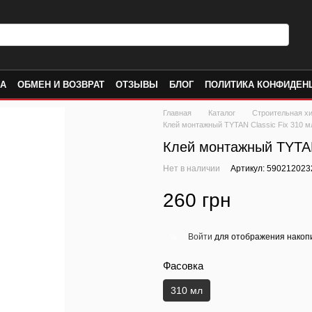
КА
ОБМЕН И ВОЗВРАТ
ОТЗЫВЫ
БЛОГ
ПОЛИТИКА КОНФИДЕН
Главная
Каталог
Строительная х
Клей монтажный TYTAN Classic Fix 310 м
Клей монтажный TYTAN
Нет в наличии
Артикул: 590212023
260 грн
Войти
для отображения накопи
%
Фасовка
310 мл