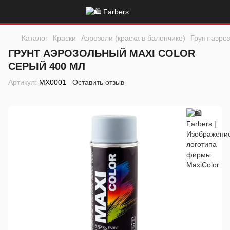
Каталог
Краски
Аэрозоли (краска в балончике)
Грунт аэро
ГРУНТ АЭРОЗОЛЬНЫЙ MAXI COLOR
СЕРЫЙ 400 МЛ
Артикул:
MX0001
Оставить отзыв