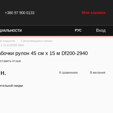
Моя корзина
+380 97 900 0133
Вход
РУС
ЦИАЛЬНОСТИ
ые покрытия
Самоклеющаяся пленка
 х 15 м Df200-2940
бочки рулон 45 см х 15 м Df200-2940
ставить отзыв
н.
К сравнению
В желания
тельной скидки