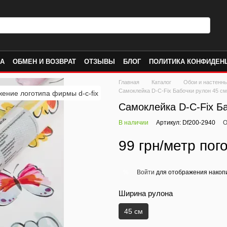
КА
ОБМЕН И ВОЗВРАТ
ОТЗЫВЫ
БЛОГ
ПОЛИТИКА КОНФИДЕН
Главная
Каталог
Обои и настенн
Самоклейка D-C-Fix Бабочки рулон 45 см
Самоклейка D-C-Fix Ба
В наличии
Артикул: Df200-2940
О
99 грн/метр пого
Войти
для отображения накопи
%
Ширина рулона
45 см