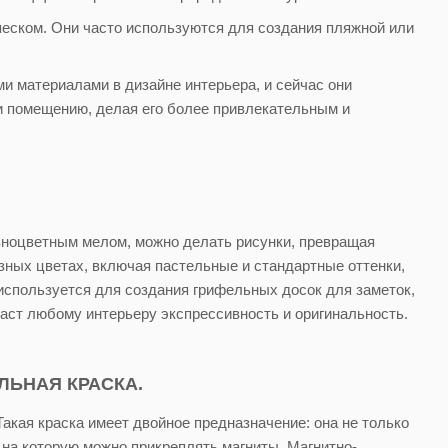
песком. Они часто используются для создания пляжной или
и материалами в дизайне интерьера, и сейчас они
и помещению, делая его более привлекательным и
азноцветным мелом, можно делать рисунки, превращая
зных цветах, включая пастельные и стандартные оттенки,
 используется для создания грифельных досок для заметок,
даст любому интерьеру экспрессивность и оригинальность.
ЛЬНАЯ КРАСКА.
акая краска имеет двойное предназначение: она не только
 на которую можно прикреплять магниты. Магнитно-