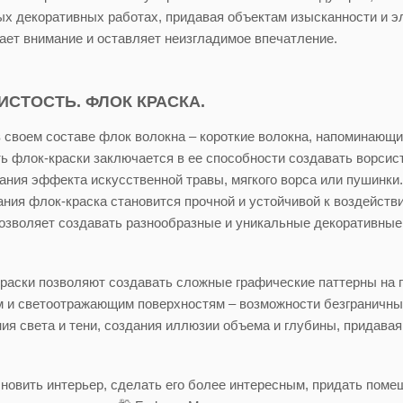
ых декоративных работах, придавая объектам изысканности и э
ает внимание и оставляет неизгладимое впечатление.
ИСТОСТЬ. ФЛОК КРАСКА.
в своем составе флок волокна – короткие волокна, напоминающ
ь флок-краски заключается в ее способности создавать ворсис
ания эффекта искусственной травы, мягкого ворса или пушинки.
ия флок-краска становится прочной и устойчивой к воздейств
позволяет создавать разнообразные и уникальные декоративны
раски позволяют создавать сложные графические паттерны на п
м и светоотражающим поверхностям – возможности безграничны
ия света и тени, создания иллюзии объема и глубины, придавая
новить интерьер, сделать его более интересным, придать поме