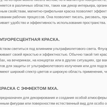
яется в различных областях, таких как декор интерьера, орган
ным свойствам, магнитно-грифельная краска позволяет эффекти
ровании рабочих процессов. Она позволяет писать, рисовать, пр
чивает удобство и эффективность использования пространства.
 ФЛУОРЕСЦЕНТНАЯ КРАСКА.
йством светиться под влиянием ультрафиолетового света. Флу
живают своей яркостью и эффектностью. Обычно такой тип кра
ах, на вечеринках, на концертах или в других ситуациях, где 
ов для защиты от ультрафиолетового излучения или для подсве
меют широкий спектр цветов и широкую область применения, че
КРАСКА С ЭФФЕКТОМ МХА.
редназначен для декорирования и создания особой атмосферы, в
нным фигурам или поверхностям естественный вид для особо о