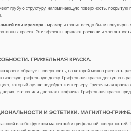
меют грубую структуру, напоминающую поверхность, покрытую 
.
камней или мрамора
- мрамор и гранит всегда были популярным
ративных красок. Эти эффекты придают роскоши и элегантност
ОБНОСТИ. ГРИФЕЛЬНАЯ КРАСКА.
ип красок образует поверхность, на которой можно рисовать р
ктическую грифельную доску. Грифельная краска доступна в ра
 цвет, который лучше подойдет к интерьеру. Грифельная краска
 дверях, стенах или дверцах шкафчика. Грифельная краска при
ИОНАЛЬНОСТИ И ЭСТЕТИКИ. МАГНИТНО-ГРИФЕ
тающий в себе функции магнитной и грифельной поверхностей. Т
у, на которой можно писать мелом, но и магнитную поверхность,