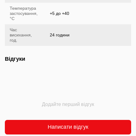
Температура
застосування,
+5 до +40
°С
Час
висихання,
24 години
год.
Відгуки
Додайте перший відгук
Написати відгук