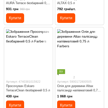
AURA Terrace безбарвний 0,9
ALTAX 0,5 л
л
931 грн
792 грн/шт.
980 грн
Купити
Купити
Хіт
2
Артикул: 4740381015922
Артикул: 5900172800505
Просочувач Eskaro
Олія для деревини Altax
TerraceClean безбарвний 0,5 л
палісандр напівматовий 0,75
л
430 грн
1 068 грн
Купити
Купити