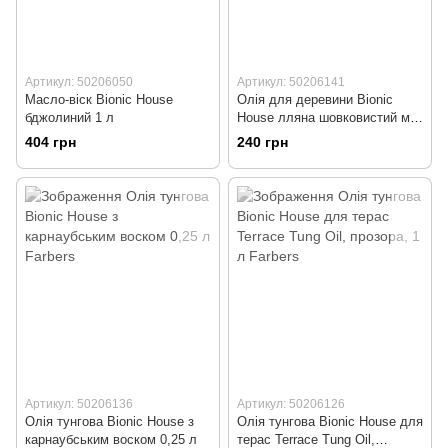
Артикул: 50206050
Артикул: 50206141
Масло-віск Bionic House
Олія для деревини Bionic
бджолиний 1 л
House лляна шовковистий мат
1 л
404 грн
240 грн
Артикул: 50206136
Артикул: 50206126
Олія тунгова Bionic House з
Олія тунгова Bionic House для
карнаубським воском 0,25 л
терас Terrace Tung Oil,