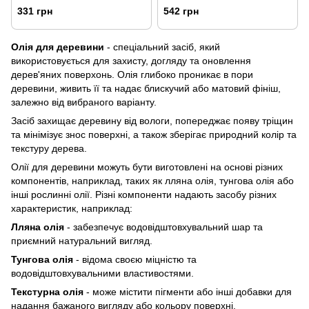
прозора, 1 л
331 грн
542 грн
Олія для деревини
- спеціальний засіб, який
використовується для захисту, догляду та оновлення
дерев'яних поверхонь. Олія глибоко проникає в пори
деревини, живить її та надає блискучий або матовий фініш,
залежно від вибраного варіанту.
Засіб захищає деревину від вологи, попереджає появу тріщин
та мінімізує знос поверхні, а також зберігає природний колір та
текстуру дерева.
Олії для деревини можуть бути виготовлені на основі різних
компонентів, наприклад, таких як лляна олія, тунгова олія або
інші рослинні олії. Різні компоненти надають засобу різних
характеристик, наприклад:
Лляна олія
- забезпечує водовідштовхувальний шар та
приємний натуральний вигляд.
Тунгова олія
- відома своєю міцністю та
водовідштовхувальними властивостями.
Текстурна олія
- може містити пігменти або інші добавки для
надання бажаного вигляду або кольору поверхні.