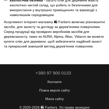
Екологічна безпека
- багато олій для деревини мають
екологічно чистий склад, що робить їх безпечними для
використання у внутрішніх приміщеннях та взаємодії з
навколишнім середовищем.
Асортимент інтернет-магазину 🛍️ Farbers включає різноманітні
засоби, для захисту та догляду за дерев'яними поверхнями.
Серед продукції від провідних виробників засобів для
деревозахисту, таких як AURA, Alpina, Altax, Vidaron ви можете
купити олію для деревини, щоб забезпечити надійний захист
та прекрасний зовнішній вигляд дерев’яним поверхням.
+380 97 900 0133
Контакти
Повна версія сайту
Мапа сайту
© 2020-2026 🛍️
Farbers
. Усі права захищені