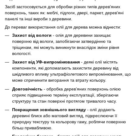
Засіб застосовується для обробки різних типів дерев'яних
поверхонь, таких як: меблі, підлоги, двері, паркет, дерев'яні
панелі та інші вироби з деревини.
До переваг використання олії для дерева можна віднести:
Захист від вологи
- олія для деревини захищає
поверхню від вологи, запобігаючи затвердінню та
тріщинам, які можуть виникнути внаслідок зміни рівня
вологості.
Захист від УФ-випромінювання
- деякі олії містять
компоненти, які допомагають захистити деревину від
шкідливого впливу ультрафіолетового випромінювання, що
може спричинити вигорання та втрату кольору.
Довговічність
- обробка дерев’яних поверхонь олією
сприяє підвищенню терміну експлуатації, зберігаючи
структуру та стан поверхні протягом тривалого часу.
Покращення зовнішнього вигляду
- олії додають
деревині блиск або матовий вигляд, підкреслюючи її
природну текстуру та кольорову гаму, роблячи поверхню
більш привабливою.