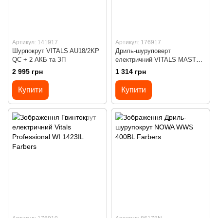
Артикул: 141917
Артикул: 176917
Шурпокрут VITALS AU18/2KP
Дриль-шуруповерт
QC + 2 АКБ та ЗП
електричний VITALS MASTER
US 1023L
2 995 грн
1 314 грн
Купити
Купити