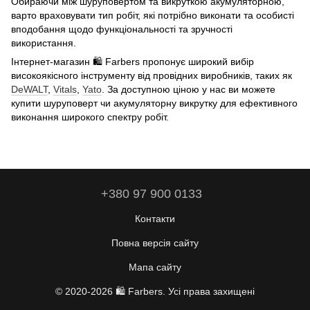
Обираючи між шуруповертом та викруткою акумуляторною,
варто враховувати тип робіт, які потрібно виконати та особисті
вподобання щодо функціональності та зручності
використання.
Інтернет-магазин 🛍️ Farbers пропонує широкий вибір
високоякісного інструменту від провідних виробників, таких як
DeWALT
,
Vitals
,
Yato
. За доступною ціною у нас ви можете
купити шуруповерт чи акумуляторну викрутку для ефективного
виконання широкого спектру робіт.
+380 97 900 0133
Контакти
Повна версія сайту
Мапа сайту
© 2020-2026 🛍️
Farbers
. Усі права захищені