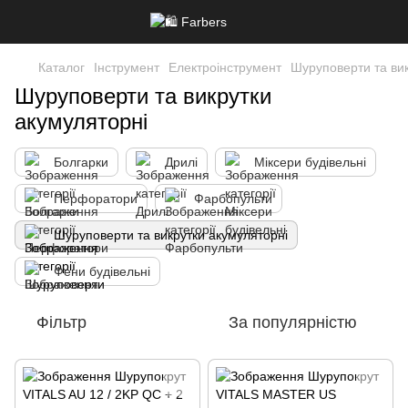
Каталог
Інструмент
Електроінструмент
Шуруповерти та вик
Шуруповерти та викрутки
акумуляторні
Болгарки
Дрилі
Міксери будівельні
Перфоратори
Фарбопульти
Шуруповерти та викрутки акумуляторні
Фени будівельні
Фільтр
За популярністю