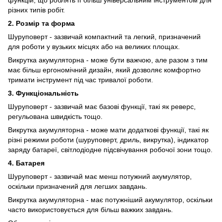
функцій, що роблять її більш універсальним інструментом для
різних типів робіт.
2. Розмір та форма
Шуруповерт - зазвичай компактний та легкий, призначений
для роботи у вузьких місцях або на великих площах.
Викрутка акумуляторна - може бути важчою, але разом з тим
має більш ергономічний дизайн, який дозволяє комфортно
тримати інструмент під час тривалої роботи.
3. Функціональність
Шуруповерт - зазвичай має базові функції, такі як реверс,
регульована швидкість тощо.
Викрутка акумуляторна - може мати додаткові функції, такі як
різні режими роботи (шуруповерт, дриль, викрутка), індикатор
заряду батареї, світлодіодне підсвічування робочої зони тощо.
4. Батарея
Шуруповерт - зазвичай має менш потужний акумулятор,
оскільки призначений для легших завдань.
Викрутка акумуляторна - має потужніший акумулятор, оскільки
часто використовується для більш важких завдань.