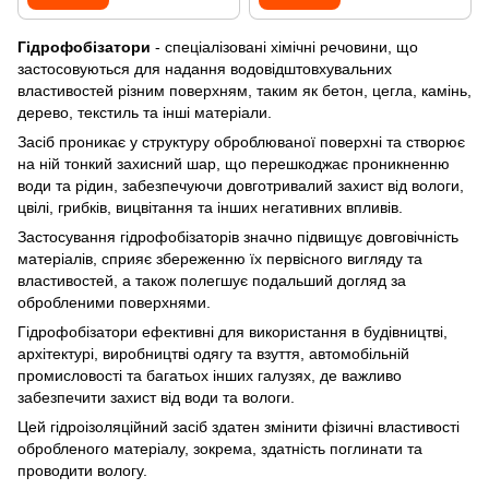
Гідрофобізатори
- спеціалізовані хімічні речовини, що
застосовуються для надання водовідштовхувальних
властивостей різним поверхням, таким як бетон, цегла, камінь,
дерево, текстиль та інші матеріали.
Засіб проникає у структуру оброблюваної поверхні та створює
на ній тонкий захисний шар, що перешкоджає проникненню
води та рідин, забезпечуючи довготривалий захист від вологи,
цвілі, грибків, вицвітання та інших негативних впливів.
Застосування гідрофобізаторів значно підвищує довговічність
матеріалів, сприяє збереженню їх первісного вигляду та
властивостей, а також полегшує подальший догляд за
обробленими поверхнями.
Гідрофобізатори ефективні для використання в будівництві,
архітектурі, виробництві одягу та взуття, автомобільній
промисловості та багатьох інших галузях, де важливо
забезпечити захист від води та вологи.
Цей гідроізоляційний засіб здатен змінити фізичні властивості
обробленого матеріалу, зокрема, здатність поглинати та
проводити вологу.