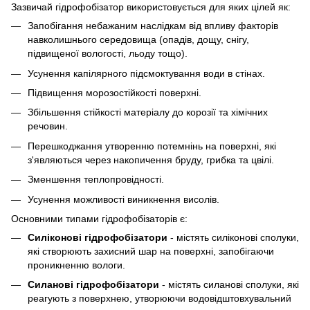
Зазвичай гідрофобізатор використовується для яких цілей як:
Запобігання небажаним наслідкам від впливу факторів
навколишнього середовища (опадів, дощу, снігу,
підвищеної вологості, льоду тощо).
Усунення капілярного підсмоктування води в стінах.
Підвищення морозостійкості поверхні.
Збільшення стійкості матеріалу до корозії та хімічних
речовин.
Перешкоджання утворенню потемнінь на поверхні, які
з'являються через накопичення бруду, грибка та цвілі.
Зменшення теплопровідності.
Усунення можливості виникнення висолів.
Основними типами гідрофобізаторів є:
Силіконові гідрофобізатори
- містять силіконові сполуки,
які створюють захисний шар на поверхні, запобігаючи
проникненню вологи.
Силанові гідрофобізатори
- містять силанові сполуки, які
реагують з поверхнею, утворюючи водовідштовхувальний