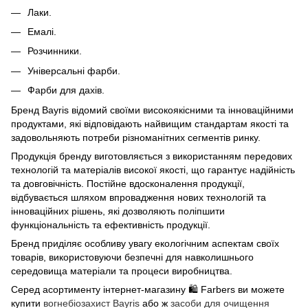
Лаки.
Емалі.
Розчинники.
Універсальні фарби.
Фарби для дахів.
Бренд Bayris відомий своїми високоякісними та інноваційними
продуктами, які відповідають найвищим стандартам якості та
задовольняють потреби різноманітних сегментів ринку.
Продукція бренду виготовляється з використанням передових
технологій та матеріалів високої якості, що гарантує надійність
та довговічність. Постійне вдосконалення продукції,
відбувається шляхом впровадження нових технологій та
інноваційних рішень, які дозволяють поліпшити
функціональність та ефективність продукції.
Бренд приділяє особливу увагу екологічним аспектам своїх
товарів, використовуючи безпечні для навколишнього
середовища матеріали та процеси виробництва.
Серед асортименту інтернет-магазину 🛍️ Farbers ви можете
купити
вогнебіозахист Bayris
або ж
засоби для очищення