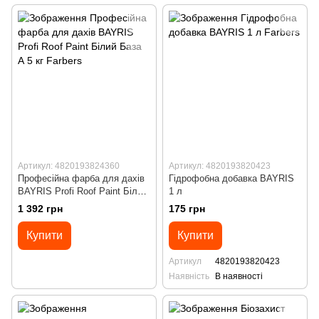
Артикул: 4820193824360
Артикул: 4820193820423
Професійна фарба для дахів
Гідрофобна добавка BAYRIS
BAYRIS Profi Roof Paint Білий
1 л
База А 5 кг
1 392 грн
175 грн
Купити
Купити
Артикул
4820193820423
Наявність
В наявності