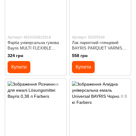
Артикул: 4820193822618
Артикул: 50205549
Фарба універсальна гумова
Лак паркетний глянцевий
Bayris MULTI FLEXIBLE
BAYRIS PARQUET VARNISH
PAINT Білий (База А) 1 кг
0,75 л
324 грн
558 грн
Купити
Купити