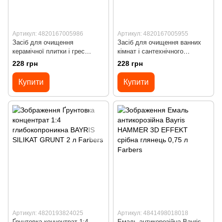
Артикул: 4820167005986
Артикул: 4820167005955
Засіб для очищення
Засіб для очищення ванних
керамічної плитки і грес
кімнат і сантехнічного
BAYRIS Rem-Help з
обладнання BAYRIS Rem-Help
228 грн
228 грн
розпилювачем 500 мл
з розпилювачем 500 мл
Купити
Купити
Артикул: 4820193824025
Артикул: 4841498018018
Ґрунтовка концентрат 1:4
Емаль антикорозійна Bayris