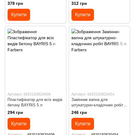
KORROSIONSSHUTZ 0.9 кг
коричневий 0.9 кг
378 грн
312 грн
Сіра RAL 7046
Купити
Купити
Артикул: 4820193820409
Артикул: 4820193820454
Пластифікатор для всіх видів
Замінник вапна для
бетону BAYRIS 5 л
штукатурно-кладочних робіт
BAYRIS 5 л
294 грн
246 грн
Купити
Купити
Артикул
4820193820409
Артикул
4820193820454