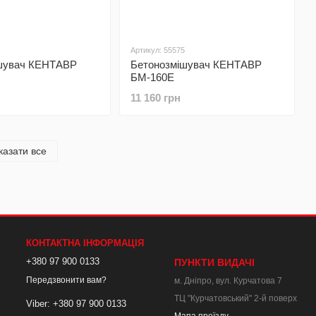
Артикул: 55575
шувач КЕНТАВР
Бетонозмішувач КЕНТАВР
БМ-160Е
11 160 грн
казати все
КОНТАКТНА ІНФОРМАЦІЯ
+380 97 900 0133
ПУНКТИ ВИДАЧІ
Передзвонити вам?
м. Дніпро, вул. Курчатова 7
ТЦ "Курчатовський" 2-й поверх
Viber: +380 97 900 0133
Мапа проїзду