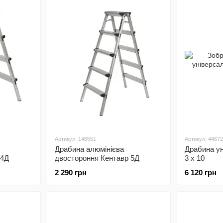
Мотоблоки (дизельні / бензинові).
Електро- та мотокультиватори.
Причіпне та навісне обладнання.
Електро- та бензопили.
Мото- та електрокоси.
Газонокосарки.
Тримери.
Мотобури.
Артикул: 148551
Артикул: 44672
Електрогенератори.
Драбина алюмінієва
Драбина ун
 4Д
двостороння Кентавр 5Д
3 х 10
Мотопомпи.
2 290 грн
6 120 грн
Компресори.
Зварювальні пристрої.
Бетономішалки.