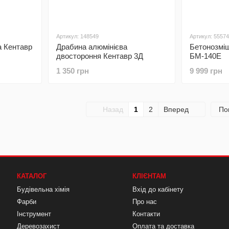
Артикул: 148549
Артикул: 55574
а Кентавр
Драбина алюмінієва
Бетонозмі
двостороння Кентавр 3Д
БМ-140Е
1 350 грн
9 999 грн
Назад
1
2
Вперед
По
КАТАЛОГ
КЛІЄНТАМ
Будівельна хімія
Вхід до кабінету
Фарби
Про нас
Інструмент
Контакти
Деревозахист
Оплата та доставка