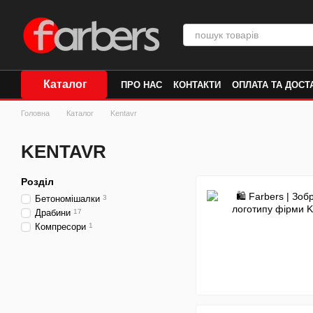
Перейти до основного контенту
Каталог
ПРО НАС
КОНТАКТИ
ОПЛАТА ТА ДОСТ
Головна
Каталог
Kentavr
KENTAVR
Розділ
Бетономішалки
3
Драбини
17
Компресори
1