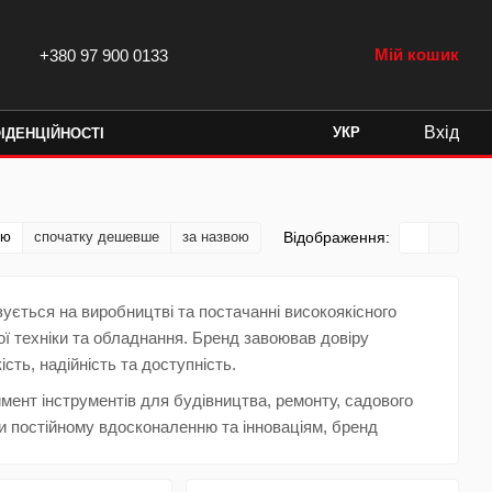
Мій кошик
+380 97 900 0133
Вхід
УКР
ІДЕНЦІЙНОСТІ
тю
спочатку дешевше
за назвою
Відображення:
зується на виробництві та постачанні високоякісного
ої техніки та обладнання. Бренд завоював довіру
ість, надійність та доступність.
ент інструментів для будівництва, ремонту, садового
и постійному вдосконаленню та інноваціям, бренд
чує потреби споживачів у якісному інструменті та
ізноманітні товари, зокрема: