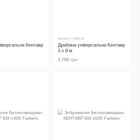
Артикул: 44667A
іверсальна Кентавр
Драбина універсальна Кентавр
3 х 8 м
4 760 грн