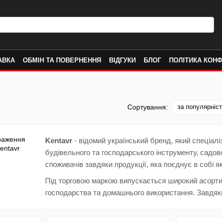
АВКА
ОБМІН ТА ПОВЕРНЕННЯ
ВІДГУКИ
БЛОГ
ПОЛІТИКА КОНФ
за популярніс
Сортування:
Kentavr
- відомий український бренд, який спеціалі
будівельного та господарського інструменту, садов
споживачів завдяки продукції, яка поєднує в собі як
Під торговою маркою випускається широкий асортим
господарства та домашнього використання. Завдяк
Kentavr займає впевнені позиції на ринку й забезпе
обладнанні. Серед продукції бренду можна знайти р