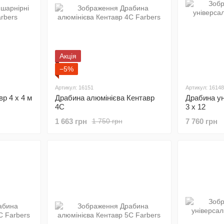
Акція
−5%
Артикул: 16151
Артикул: 16148
р 4 х 4 м
Драбина алюмінієва Кентавр
Драбина ун
4С
3 х 12
1 663 грн
7 760 грн
1 750 грн