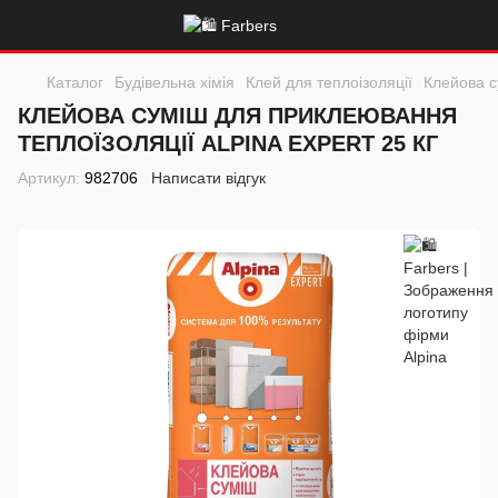
Каталог
Будівельна хімія
Клей для теплоізоляції
Клейова с
КЛЕЙОВА СУМІШ ДЛЯ ПРИКЛЕЮВАННЯ
ТЕПЛОЇЗОЛЯЦІЇ ALPINA EXPERT 25 КГ
Артикул:
982706
Написати відгук