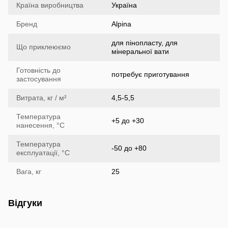
Країна виробництва
Україна
Бренд
Alpina
для пінопласту, для
Що приклеюємо
мінеральної вати
Готовність до
потребує приготування
застосування
Витрата, кг / м²
4,5-5,5
Температура
+5 до +30
нанесення, °С
Температура
-50 до +80
експлуатації, °С
Вага, кг
25
Відгуки