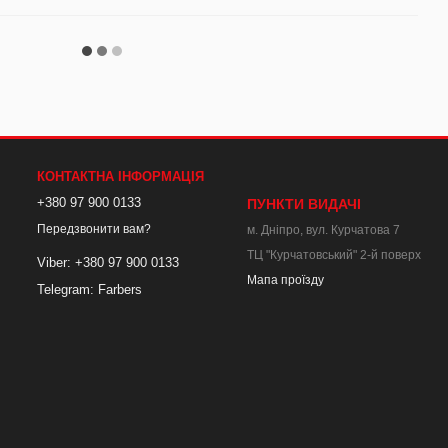
КОНТАКТНА ІНФОРМАЦІЯ
+380 97 900 0133
ПУНКТИ ВИДАЧІ
Передзвонити вам?
м. Дніпро, вул. Курчатова 7
ТЦ "Курчатовський" 2-й поверх
Viber: +380 97 900 0133
Мапа проїзду
Telegram: Farbers