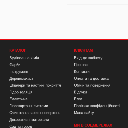
КАТАЛОГ
КЛІЄНТАМ
Будівельна хімія
Вхід до кабінету
Фарби
Про нас
Інструмент
Контакти
Деревозахист
Оплата та доставка
Шпалери та настінні покриття
Обмін та повернення
Гідроізоляція
Відгуки
Електрика
Блог
Гіпсокартонні системи
Політика конфіденційності
Очистка та захист поверхонь
Мапа сайту
Декоративні матеріали
МИ В СОЦМЕРЕЖАХ
Сад та город