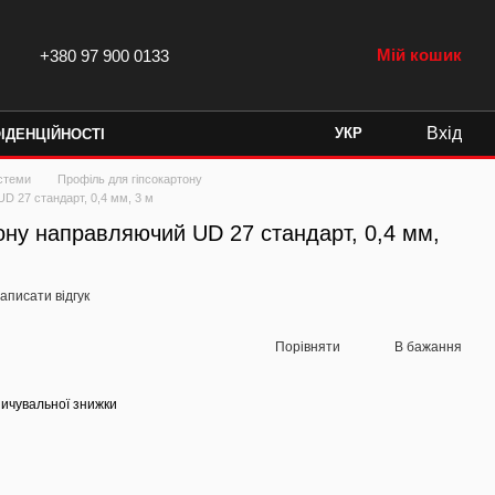
Мій кошик
+380 97 900 0133
Вхід
УКР
ІДЕНЦІЙНОСТІ
истеми
Профіль для гіпсокартону
D 27 стандарт, 0,4 мм, 3 м
ону направляючий UD 27 стандарт, 0,4 мм,
аписати відгук
Порівняти
В бажання
ичувальної знижки