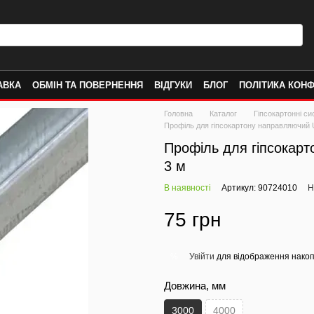
АВКА
ОБМІН ТА ПОВЕРНЕННЯ
ВІДГУКИ
БЛОГ
ПОЛІТИКА КОНФ
Головна
Каталог
Гіпсокартонні с
Профіль для гіпсокартону направляючий U
Профіль для гіпсокарт
3 м
В наявності
Артикул: 90724010
Н
75 грн
Увійти
для відображення накоп
%
Довжина, мм
3000
4000