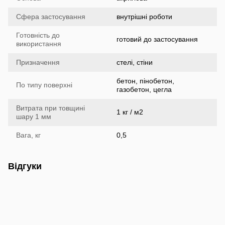
Сфера застосування
внутрішні роботи
Готовність до
готовий до застосування
використання
Призначення
стелі, стіни
бетон, пінобетон,
По типу поверхні
газобетон, цегла
Витрата при товщині
1 кг / м2
шару 1 мм
Вага, кг
0,5
Відгуки