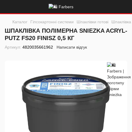
Каталог
Гіпсокартонні системи
Шпаклівки готові
Шпаклівка
ШПАКЛІВКА ПОЛІМЕРНА SNIEZKA ACRYL-
PUTZ FS20 FINISZ 0,5 КГ
Артикул:
4820035661962
Написати відгук