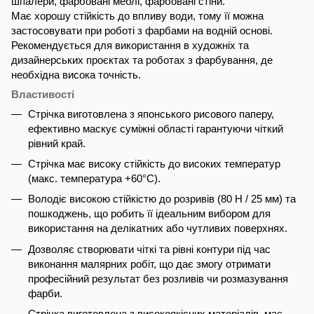
шпалери, фарбовані меблі, фарбовані стіни.
Має хорошу стійкість до впливу води, тому її можна
застосовувати при роботі з фарбами на водній основі.
Рекомендується для використання в художніх та
дизайнерських проєктах та роботах з фарбування, де
необхідна висока точність.
Властивості
Стрічка виготовлена з японського рисового паперу,
ефективно маскує суміжні області гарантуючи чіткий
рівний край.
Стрічка має високу стійкість до високих температур
(макс. температура +60°C).
Володіє високою стійкістю до розривів (80 Н / 25 мм) та
пошкоджень, що робить її ідеальним вибором для
використання на делікатних або чутливих поверхнях.
Дозволяє створювати чіткі та рівні контури під час
виконання малярних робіт, що дає змогу отримати
професійний результат без розливів чи розмазування
фарби.
Стрічка виготовлена з високоякісних матеріалів, має