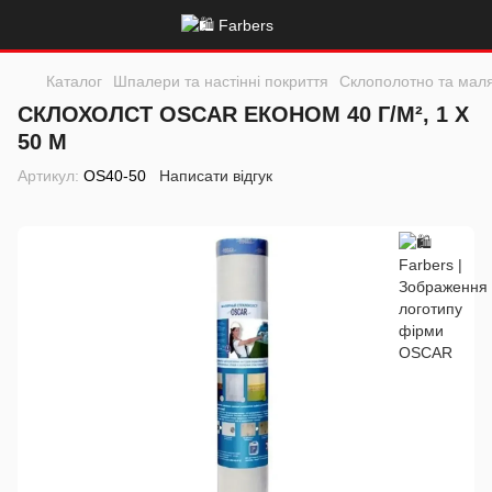
Каталог
Шпалери та настінні покриття
Склополотно та маля
СКЛОХОЛСТ OSCAR ЕКОНОМ 40 Г/М², 1 Х
50 М
Артикул:
OS40-50
Написати відгук