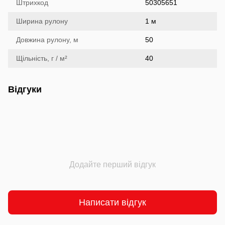
Штрихкод
50305651
Ширина рулону
1 м
Довжина рулону, м
50
Щільність, г / м²
40
Відгуки
Додайте перший відгук
Написати відгук