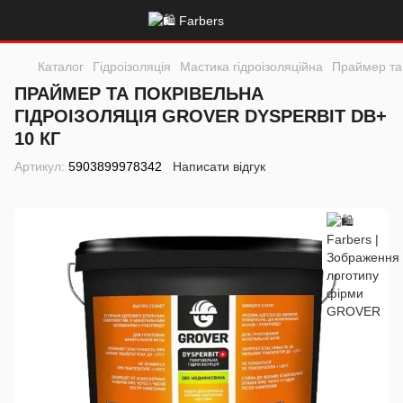
Каталог
Гідроізоляція
Мастика гідроізоляційна
Праймер та 
ПРАЙМЕР ТА ПОКРІВЕЛЬНА
ГІДРОІЗОЛЯЦІЯ GROVER DYSPERBIT DB+
10 КГ
Артикул:
5903899978342
Написати відгук