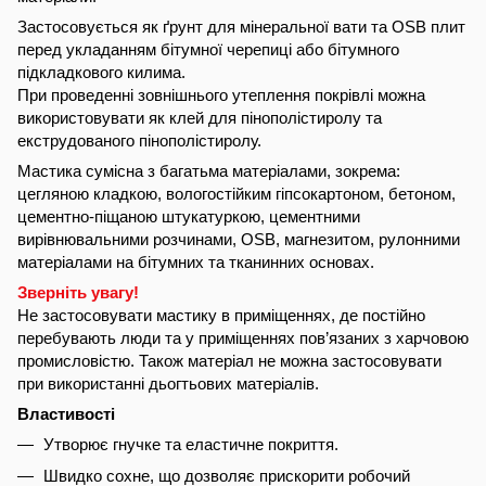
Застосовується як ґрунт для мінеральної вати та OSB плит
перед укладанням бітумної черепиці або бітумного
підкладкового килима.
При проведенні зовнішнього утеплення покрівлі можна
використовувати як клей для пінополістиролу та
екструдованого пінополістиролу.
Мастика сумісна з багатьма матеріалами, зокрема:
цегляною кладкою, вологостійким гіпсокартоном, бетоном,
цементно-піщаною штукатуркою, цементними
вирівнювальними розчинами, OSB, магнезитом, рулонними
матеріалами на бітумних та тканинних основах.
Зверніть увагу!
Не застосовувати мастику в приміщеннях, де постійно
перебувають люди та у приміщеннях пов’язаних з харчовою
промисловістю. Також матеріал не можна застосовувати
при використанні дьогтьових матеріалів.
Властивості
Утворює гнучке та еластичне покриття.
Швидко сохне, що дозволяє прискорити робочий