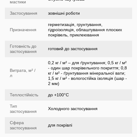
мастики
Застосування
зовнішні роботи
герметизація, грунтування,
Призначення
гідроізоляція, облаштування плоских
покрівель, приклеювання
Готовність до
готовий до застосування
застосування
0,2 кг / м² – для ґрунтування; 0,5 кг / м²
- один шар покрівельного покриття; 0,8
Витрата, м² /
кг / м² - ґрунтування мінеральної вати;
л
1,5 кг / м² - вологостійка ізоляція (шар -
2 мм)
Теплостійкість
до +100°C
Тип
Холодного застосування
застосування
Сфера
для покрівлі
застосування