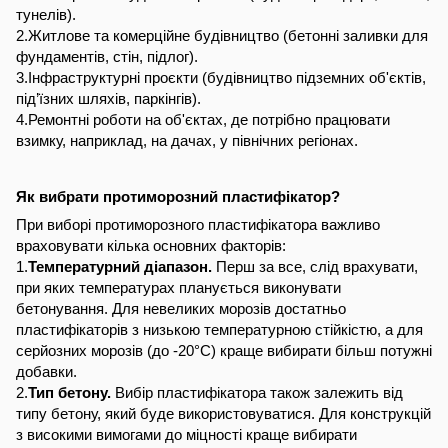
тунелів).
2.Житлове та комерційне будівництво (бетонні заливки для
фундаментів, стін, підлог).
3.Інфраструктурні проєкти (будівництво підземних об'єктів,
під’їзних шляхів, паркінгів).
4.Ремонтні роботи на об'єктах, де потрібно працювати
взимку, наприклад, на дачах, у північних регіонах.
Як вибрати протиморозний пластифікатор?
При виборі протиморозного пластифікатора важливо
враховувати кілька основних факторів:
1.
Температурний діапазон.
Перш за все, слід врахувати,
при яких температурах планується виконувати
бетонування. Для невеликих морозів достатньо
пластифікаторів з низькою температурною стійкістю, а для
серйозних морозів (до -20°C) краще вибирати більш потужні
добавки.
2.
Тип бетону.
Вибір пластифікатора також залежить від
типу бетону, який буде використовуватися. Для конструкцій
з високими вимогами до міцності краще вибирати