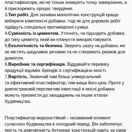
пластифікатори, які не тільки знижують точку замерзання, а
й прискорюють процес твердіння.
3.
Тип робіт.
Для заливки монолітних конструкцій краще
вибирати комплексні добавки, тоді як для дорожніх робіт
підійдуть спеціальні протиморозні суміші.
4.
Сумісність із цементом.
Уточніть, чи підходить добавка
до типу цементу, який ви плануєте використовувати.
5.
Екологічність та безпека.
Зверніть увагу на добавки, які
не містять шкідливих речовин та не створюють ризиків для
довкілля.
6.
Виробник та сертифікація.
Віддавайте перевагу
продукції відомих брендів із сертифікацією якості.
7.
Вартість.
Зазвичай чим більш універсальний
та ефективний пластифікатор, тим вища його ціна. Проте у
довгостроковій перспективі інвестиції в якісні добавки
можуть призвести до заощаджень на інших етапах
будівництва.
Пластифікатор морозостійкий – незамінний елемент
сучасного будівництва в холодний період. Він забезпечує
якість та довговічність бетонних конструкцій навіть за умов