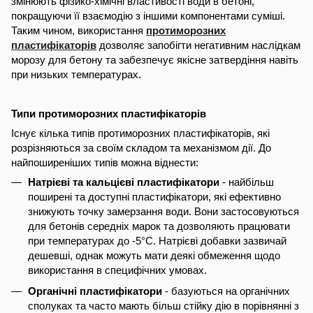
змінюють фізико-хімічні властивості води в бетоні,
покращуючи її взаємодію з іншими компонентами суміші.
Таким чином, використання
протиморозних
пластифікаторів
дозволяє запобігти негативним наслідкам
морозу для бетону та забезпечує якісне затвердіння навіть
при низьких температурах.
Типи протиморозних пластифікаторів
Існує кілька типів протиморозних пластифікаторів, які
розрізняються за своїм складом та механізмом дії. До
найпоширеніших типів можна віднести:
Натрієві та кальцієві пластифікатори
- найбільш
поширені та доступні пластифікатори, які ефективно
знижують точку замерзання води. Вони застосовуються
для бетонів середніх марок та дозволяють працювати
при температурах до -5°C. Натрієві добавки зазвичай
дешевші, однак можуть мати деякі обмеження щодо
використання в специфічних умовах.
Органічні пластифікатори
- базуються на органічних
сполуках та часто мають більш стійку дію в порівнянні з