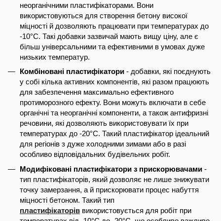
неорганічними пластифікаторами. Вони
використовуються для створення бетону високої
міцності й дозволяють працювати при температурах до
-10°C. Такі добавки зазвичай мають вищу ціну, але є
більш універсальними та ефективними в умовах дуже
низьких температур.
Комбіновані пластифікатори
- добавки, які поєднують
у собі кілька активних компонентів, які разом працюють
для забезпечення максимально ефективного
протиморозного ефекту. Вони можуть включати в себе
органічні та неорганічні компоненти, а також антифризні
речовини, які дозволяють використовувати їх при
температурах до -20°C. Такий пластифікатор ідеальний
для регіонів з дуже холодними зимами або в разі
особливо відповідальних будівельних робіт.
Модифіковані пластифікатори з прискорювачами
-
тип пластифікаторів, який дозволяє не лише знижувати
точку замерзання, а й прискорювати процес набуття
міцності бетоном. Такий тип
пластифікаторів
використовується для робіт при
температурах від -10°C до -20°C, що особливо важливо,