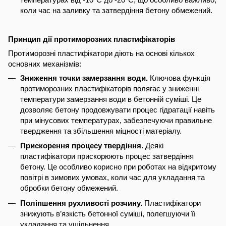
коли час на заливку та затвердіння бетону обмежений.
Принцип дії протиморозних пластифікаторів
Протиморозні пластифікатори діють на основі кількох
основних механізмів:
Зниження точки замерзання води.
Ключова функція
протиморозних пластифікаторів полягає у зниженні
температури замерзання води в бетонній суміші. Це
дозволяє бетону продовжувати процес гідратації навіть
при мінусових температурах, забезпечуючи правильне
твердження та збільшення міцності матеріалу.
Прискорення процесу твердіння.
Деякі
пластифікатори прискорюють процес затвердіння
бетону. Це особливо корисно при роботах на відкритому
повітрі в зимових умовах, коли час для укладання та
обробки бетону обмежений.
Поліпшення рухливості розчину.
Пластифікатори
знижують в’язкість бетонної суміші, полегшуючи її
укладання та ущільнення.