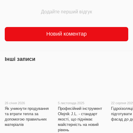
Додайте перший відгук
Новий коментар
Інші записи
26 січня 2026
5 листопада 2025
22 серпня 202
Як уникнути продування
Професійний інструмент
Гідроізоляці
та втрати тепла за
Olejnik J.L. - стандарт
підготувати
допомогою правильних
якості, що піднімає
фасад до до
матеріалів
майстерність на новий
рівень