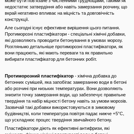
може бути пов’язане з численними труднощами, такими як
недостатнє затвердіння або навіть замерзання розчину, що
вкрай негативно впливає на міцність та довговічність
конструкції.
Але сьогодні існує ефективне вирішення цього питання.
Протиморозні пластифікатори - спеціальні хімічні добавки,
які дозволяють проводити бетонування в умовах морозу.
Розгляньмо детальніше протиморозні пластифікатори, як
вони працюють, які мають переваги та як правильно
вибирати пластифікатор для бетонних робіт.
Протиморозний пластифікатор
- хімічна добавка до
бетонних сумішей, яка запобігає замерзанню води в бетоні
або розчині при низьких температурах. Вони дозволяють
знизити точку замерзання води, що забезпечує правильне
твердіння та набір міцності бетону навіть за умови морозів.
Зазвичай такі добавки використовуються в зимовому
будівництві, коли температура повітря падає нижче +5°C,
що ускладнює процес твердіння звичайного бетону.
Пластифікатори діють як ефективні антифризи, які