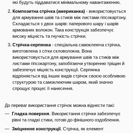
які будуть піддаватися мінімальному навантаженню.
Композитна стрічка (американка)
- використовується
для армування швів та стиків між листами гіпсокартону.
Складається з двох шарів: паперового шару і шарів
армованих волокон. Така конструкція забезпечує
високу міцність та гнучкість стрічки.
Стрічка-серпянка
- спеціальна самоклеюча стрічка,
виготовлена з сітки скловолокна. Вона
використовується для армування швів та стиків між
листами гіпсокартону, запобігаючи утворенню тріщин й
забезпечує міцність конструкції. Серпянка
відрізняється від інших видів стрічок своєю особливою
структурою та самоклеючим шаром, який значно
спрощує процес її нанесення.
До переваг використання стрічок можна віднести такі:
Гладка поверхня
. Використання стрічки забезпечує
рівні та гладкі стики, готові до фінішного оздоблення.
Зміцнення конструкції
. Стрічка, як елемент