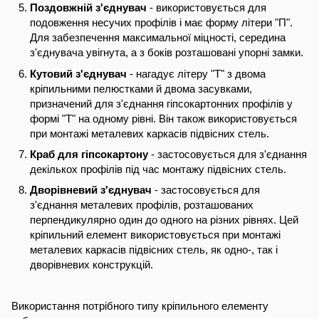
Поздовжній з'єднувач
- використовується для
подовження несучих профілів і має форму літери "П".
Для забезпечення максимальної міцності, середина
з'єднувача увігнута, а з боків розташовані упорні замки.
Кутовий з'єднувач
- нагадує літеру "Т" з двома
кріпильними пелюстками й двома засувками,
призначений для з'єднання гіпсокартонних профілів у
формі "Т" на одному рівні. Він також використовується
при монтажі металевих каркасів підвісних стель.
Краб для гіпсокартону
- застосовується для з'єднання
декількох профілів під час монтажу підвісних стель.
Дворівневий з'єднувач
- застосовується для
з'єднання металевих профілів, розташованих
перпендикулярно один до одного на різних рівнях. Цей
кріпильний елемент використовується при монтажі
металевих каркасів підвісних стель, як одно-, так і
дворівневих конструкцій.
Використання потрібного типу кріпильного елементу