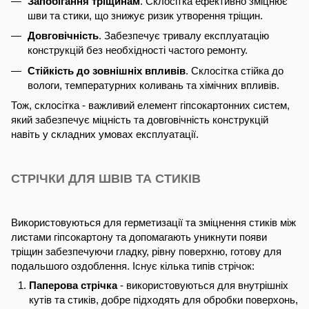
Запобігання тріщинам
. Склосітка ефективно зміцнює
шви та стики, що знижує ризик утворення тріщин.
Довговічність
. Забезпечує тривалу експлуатацію
конструкцій без необхідності частого ремонту.
Стійкість до зовнішніх впливів
. Склосітка стійка до
вологи, температурних коливань та хімічних впливів.
Тож, склосітка - важливий елемент гіпсокартонних систем,
який забезпечує міцність та довговічність конструкцій
навіть у складних умовах експлуатації.
СТРІЧКИ ДЛЯ ШВІВ ТА СТИКІВ
Використовуються для герметизації та зміцнення стиків між
листами гіпсокартону та допомагають уникнути появи
тріщин забезпечуючи гладку, рівну поверхню, готову для
подальшого оздоблення. Існує кілька типів стрічок:
Паперова стрічка
- використовуються для внутрішніх
кутів та стиків, добре підходять для обробки поверхонь,