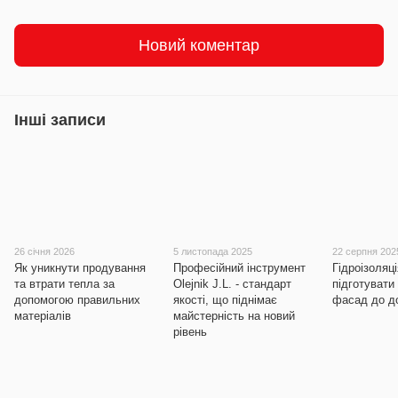
Новий коментар
Інші записи
26 січня 2026
5 листопада 2025
22 серпня 202
Як уникнути продування
Професійний інструмент
Гідроізоляці
та втрати тепла за
Olejnik J.L. - стандарт
підготувати
допомогою правильних
якості, що піднімає
фасад до до
матеріалів
майстерність на новий
рівень