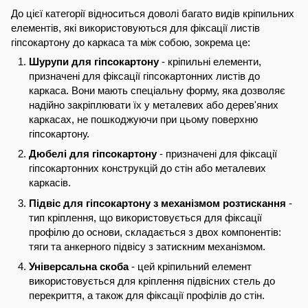
До цієї категорії відноситься доволі багато видів кріпильних
елементів, які використовуються для фіксації листів
гіпсокартону до каркаса та між собою, зокрема це:
Шурупи для гіпсокартону
- кріпильні елементи,
призначені для фіксації гіпсокартонних листів до
каркаса. Вони мають спеціальну форму, яка дозволяє
надійно закріплювати їх у металевих або дерев'яних
каркасах, не пошкоджуючи при цьому поверхню
гіпсокартону.
Дюбелі для гіпсокартону
- призначені для фіксації
гіпсокартонних конструкцій до стін або металевих
каркасів.
Підвіс для гіпсокартону з механізмом розтискання
-
тип кріплення, що використовується для фіксації
профілю до основи, складається з двох компонентів:
тяги та анкерного підвісу з затискним механізмом.
Універсальна скоба
- цей кріпильний елемент
використовується для кріплення підвісних стель до
перекриття, а також для фіксації профілів до стін.