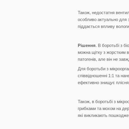
Також, недостатня вентил
особливо актуально для з
піддається впливу вологи,
Рішення
. В боротьбі з 
можна щітку з жорстким 
патогенів, але він не за
Для боротьби з мікроорга
співвідношенні 1:1 та нан
ефективно знищує плісняв
Також, в боротьбі з мікр
грибками та мохом на дер
які викликають пошкодже