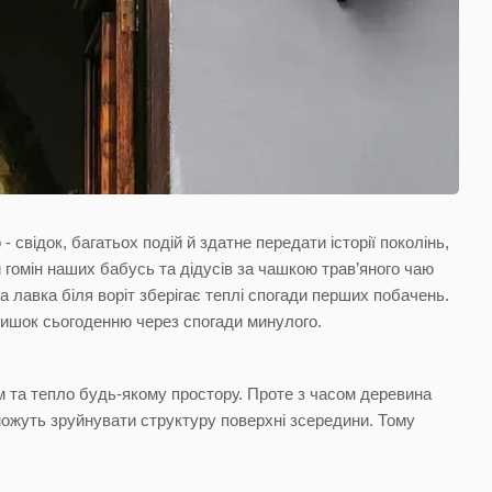
 свідок, багатьох подій й здатне передати історії поколінь,
 гомін наших бабусь та дідусів за чашкою трав’яного чаю
а лавка біля воріт зберігає теплі спогади перших побачень.
атишок сьогоденню через спогади минулого.
м та тепло будь-якому простору. Проте з часом деревина
й можуть зруйнувати структуру поверхні зсередини. Тому