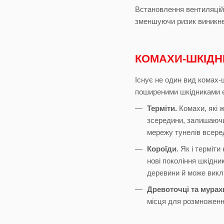
Встановлення вентиляційн
зменшуючи ризик виникне
КОМАХИ-ШКІДН
Існує не один вид комах-
поширеними шкідниками 
Терміти.
Комахи, які 
зсередини, залишаючи 
мережу тунелів всеред
Короїди
. Як і терміт
нові покоління шкідни
деревини й може викл
Древоточці та мурах
місця для розмноження