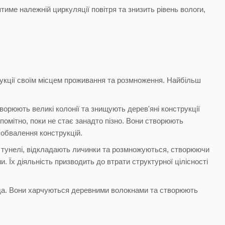
ме належній циркуляції повітря та знизить рівень вологи,
рукції своїм місцем проживання та розмноження. Найбільш
рюють великі колонії та знищують дерев'яні конструкції
омітно, поки не стає занадто пізно. Вони створюють
 обвалення конструкцій.
ть тунелі, відкладають личинки та розмножуються, створюючи
. Їх діяльність призводить до втрати структурної цілісності
ізда. Вони харчуються деревними волокнами та створюють