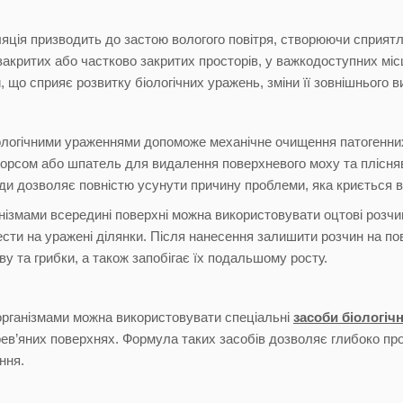
яція призводить до застою вологого повітря, створюючи сприятл
акритих або частково закритих просторів, у важкодоступних міс
 що сприяє розвитку біологічних уражень, зміни її зовнішнього в
біологічними ураженнями допоможе механічне очищення патогенних
ворсом або шпатель для видалення поверхневого моху та плісн
вжди дозволяє повністю усунути причину проблеми, яка криється в
нізмами всередині поверхні можна використовувати оцтові розчин
ести на уражені ділянки. Після нанесення залишити розчин на пов
у та грибки, а також запобігає їх подальшому росту.
оорганізмами можна використовувати спеціальні
засоби біологіч
ев’яних поверхнях. Формула таких засобів дозволяє глибоко про
ння.