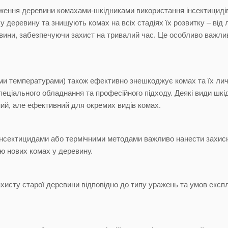
аження деревини комахами-шкідниками використання інсектициді
 деревину та знищують комах на всіх стадіях їх розвитку – від
вини, забезпечуючи захист на тривалий час. Це особливо важлив
и температурами) також ефективно знешкоджує комах та їх личи
пеціального обладнання та професійного підходу. Деякі види шк
й, але ефективний для окремих видів комах.
інсектицидами або термічними методами важливо нанести захисні
 нових комах у деревину.
хисту старої деревини відповідно до типу уражень та умов експ