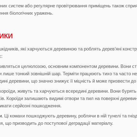
их систем або регулярне провітрювання приміщень також сприяти
ння біологічних уражень.
ИКИ
шкідників, які харчуються деревиною та роблять дерев’яні конст
є:
живляться целюлозою, основним компонентом деревини. Вони ство
лише тонкий зовнішній шар. Терміти працюють тихо та часто неп
ині деревини, що значно знижує її міцність й може призвести до
и короїди, живуть та харчуються всередині деревини. Вони буря
ків. Короїди залишають видимі отвори та пил на поверхні деревини
икати серйозні пошкодження.
и
. Ці комахи пошкоджують деревину, роблячи в ній тунелі та гн
, що призводить до поступової деградації матеріалу.