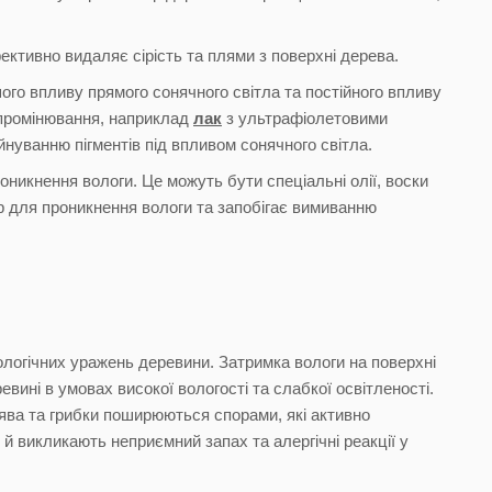
ективно видаляє сірість та плями з поверхні дерева.
ого впливу прямого сонячного світла та постійного впливу
ипромінювання, наприклад
лак
з ультрафіолетовими
нуванню пігментів під впливом сонячного світла.
никнення вологи. Це можуть бути спеціальні олії, воски
єр для проникнення вологи та запобігає вимиванню
іологічних уражень деревини. Затримка вологи на поверхні
вині в умовах високої вологості та слабкої освітленості.
ява та грибки поширюються спорами, які активно
й викликають неприємний запах та алергічні реакції у