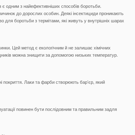
в є одним з найефективніших способів боротьби.
 личинок до дорослих особин. Деякі інсектициди проникають
о для боротьби з термітами, які живуть у внутрішніх шарах
нки. Цей метод є екологічним й не залишає хімічних
ідників можна знищити за допомогою низьких температур.
 покриття. Лаки та фарби створюють бар'єр, який
луатації повинен бути послідовним та правильним задля