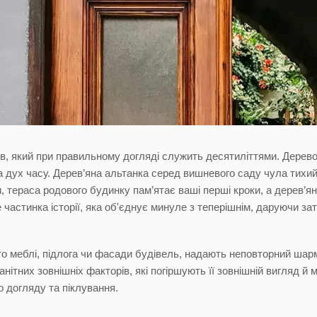
ів, який при правильному догляді служить десятиліттями. Дерево -
та дух часу. Дерев’яна альтанка серед вишневого саду чула тихий
, тераса родового будинку пам’ятає ваші перші кроки, а дерев’ян
е частинка історії, яка об'єднує минуле з теперішнім, даруючи з
 то меблі, підлога чи фасади будівель, надають неповторний шар
анітних зовнішніх факторів, які погіршують її зовнішній вигляд 
о догляду та піклування.