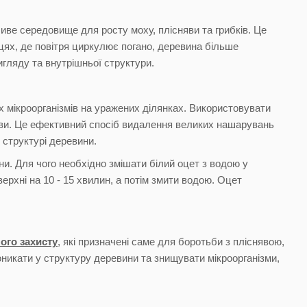
иве середовище для росту моху, плісняви та грибків. Це
цях, де повітря циркулює погано, деревина більше
игляду та внутрішньої структури.
 мікроорганізмів на уражених ділянках. Використовувати
яви. Це ефективний спосіб видалення великих нашарувань
 структурі деревини.
и. Для чого необхідно змішати білий оцет з водою у
ерхні на 10 - 15 хвилин, а потім змити водою. Оцет
ного захисту
, які призначені саме для боротьби з пліснявою,
никати у структуру деревини та знищувати мікроорганізми,