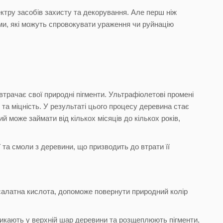
ктру засобів захисту та декорування. Але перш ніж
ми, які можуть спровокувати ураження чи руйнацію
втрачає свої природні пігменти. Ультрафіолетові промені
ір та міцність. У результаті цього процесу деревина стає
 може займати від кількох місяців до кількох років,
 та смоли з деревини, що призводить до втрати її
алатна кислота, допоможе повернути природний колір
оникають у верхній шар деревини та розщеплюють пігменти,