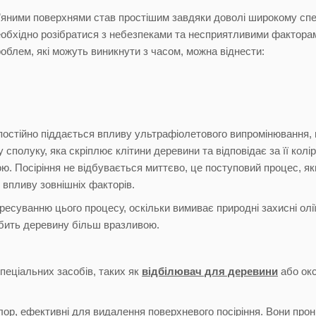
’яними поверхнями став простішим завдяки доволі широкому спе
еобхідно розібратися з небезпеками та несприятливими фактора
облем, які можуть виникнути з часом, можна віднести:
 постійно піддається впливу ультрафіолетового випромінювання, 
ну сполуку, яка скріплює клітини деревини та відповідає за її кол
. Посіріння не відбувається миттєво, це поступовий процес, який
 впливу зовнішніх факторів.
ресуванню цього процесу, оскільки вимиває природні захисні олії
обить деревину більш вразливою.
пеціальних засобів, таких як
відбілювач для деревини
або окс
 хлор, ефективні для видалення поверхневого посіріння. Вони пр