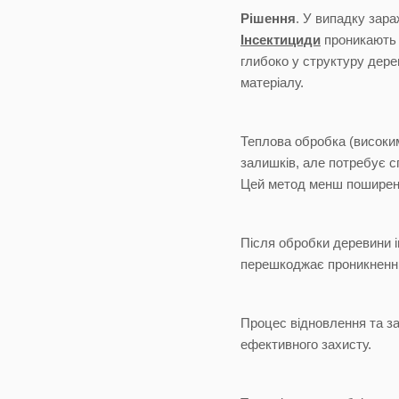
Рішення
. У випадку зар
Інсектициди
проникають у
глибоко у структуру дере
матеріалу.
Теплова обробка (високим
залишків, але потребує с
Цей метод менш поширени
Після обробки деревини 
перешкоджає проникненню
Процес відновлення та за
ефективного захисту.