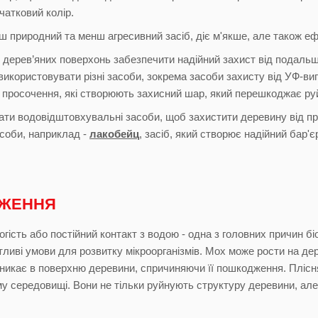
чатковий колір.
ш природний та менш агресивний засіб, діє м'якше, але також еф
 дерев’яних поверхонь забезпечити надійний захист від подальш
використовувати різні засоби, зокрема засоби захисту від УФ-в
 просочення, які створюють захисний шар, який перешкоджає руй
ати водовідштовхувальні засоби, щоб захистити деревину від про
асоби, наприклад -
лакобейц
, засіб, який створює надійний бар'
АЖЕННЯ
огість або постійний контакт з водою - одна з головних причин б
ливі умови для розвитку мікроорганізмів. Мох може рости на дере
оникає в поверхню деревини, спричиняючи її пошкодження. Плісн
 середовищі. Вони не тільки руйнують структуру деревини, але 