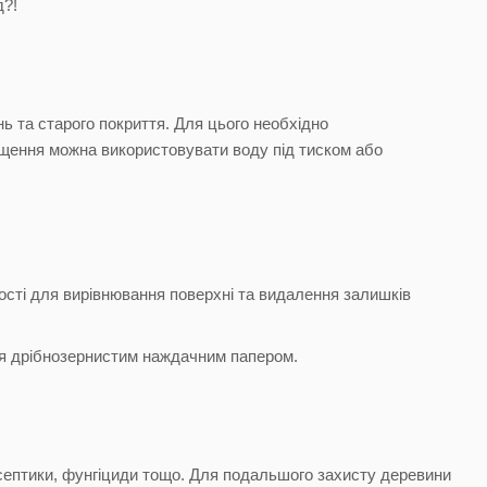
д?!
нь та старого покриття. Для цього необхідно
чищення можна використовувати воду під тиском або
сті для вирівнювання поверхні та видалення залишків
ня дрібнозернистим наждачним папером.
тисептики, фунгіциди тощо. Для подальшого захисту деревини